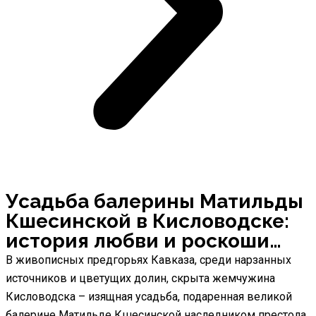
Усадьба балерины Матильды
Кшесинской в Кисловодске:
история любви и роскоши…
В живописных предгорьях Кавказа, среди нарзанных
источников и цветущих долин, скрыта жемчужина
Кисловодска – изящная усадьба, подаренная великой
балерине Матильде Кшесинской наследником престола